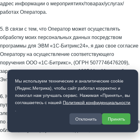
адрес информации о мероприятиях/товарах/услугах/
работах Оператора.
5. В связи с тем, что Оператор может осуществлять
обработку моих персональных данных посредством
программы для ЭВМ «1С-Битрикс24», я даю свое согласие
Оператору на осуществление соответствующего
поручения ООО «1С-Битрикс», (ОГРН 5077746476209),
зарегистрированному по адресу: 109544, г. Москва, б-р
Энтузиастов, д. 2, эт.13, пом. 8-19.
Мы используем технические и аналитические cookie
(Яндекс.Метрика), чтобы сайт работал корректно и
помогал нам улучшать сервис. Нажимая «Принять», вы
6. Настоящее согласие действует до момента его отзыва
соглашаетесь с нашей
Политикой конфиденциальности
путем направления соответствующего уведомления на
.
электронный адрес wsmongora@mail.ru или направления
Отклонить
Принять
по адресу Юридический адрес: 442530, Россия, Пензенская
область, г. Кузнецк, ул. Рабочая, д. 170, кв. 51.