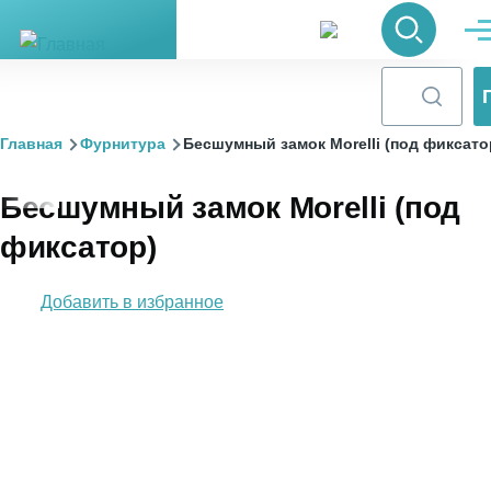
Перейти к основному содержанию
Поиск
Ме
Строка
Главная
Фурнитура
Бесшумный замок Morelli (под фиксато
навигации
Бесшумный замок Morelli (под
фиксатор)
Добавить в избранное